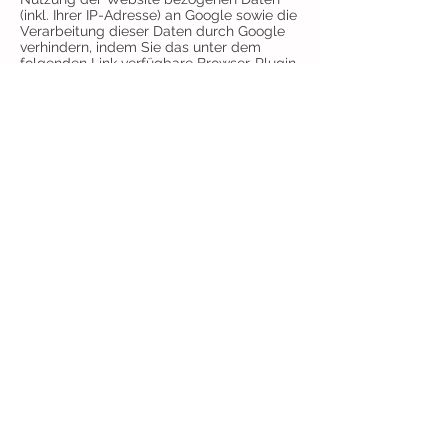
(inkl. Ihrer IP-Adresse) an Google sowie die
Verarbeitung dieser Daten durch Google
verhindern, indem Sie das unter dem
folgenden Link verfügbare Browser-Plugin
herunterladen und
installieren:
https://tools.google.com/dlpa
ge/gaoptout?hl=de
.
Widerspruch gegen Datenerfassung
Sie können die Erfassung Ihrer Daten
durch Google Analytics verhindern, indem
Sie auf folgenden Link klicken. Es wird ein
Opt-Out-Cookie gesetzt, der die
Erfassung Ihrer Daten bei zukünftigen
Besuchen dieser Website
verhindert: Google Analytics deaktivieren.
Mehr Informationen zum Umgang mit
Nutzerdaten bei Google Analytics finden
Sie in der Datenschutzerklärung von
Google:
https://support.google.com/analy
tics/answer/6004245?hl=de
.
5. PLUGINS UND TOOLS
Google Web Fonts
Diese Seite nutzt zur einheitlichen
Darstellung von Schriftarten so genannte
Web Fonts, die von Google bereitgestellt
werden. Beim Aufruf einer Seite lädt Ihr