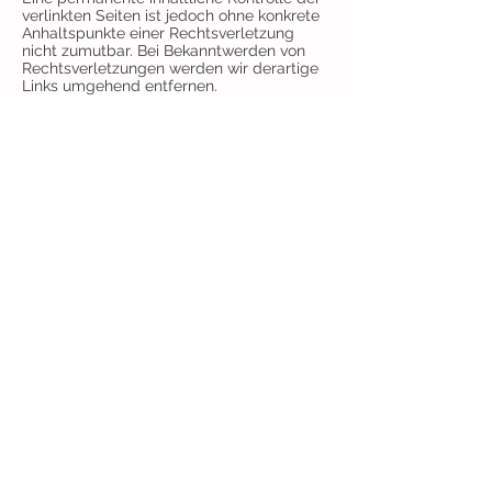
verlinkten Seiten ist jedoch ohne konkrete
Anhaltspunkte einer Rechtsverletzung
nicht zumutbar. Bei Bekanntwerden von
Rechtsverletzungen werden wir derartige
Links umgehend entfernen.
URHEBERRECHT
Die durch die Seitenbetreiber erstellten
Inhalte und Werke auf diesen Seiten
unterliegen dem deutschen Urheberrecht.
Die Vervielfältigung, Bearbeitung,
Verbreitung und jede Art der Verwertung
außerhalb der Grenzen des
Urheberrechtes bedürfen der schriftlichen
Zustimmung des jeweiligen Autors bzw.
Erstellers. Downloads und Kopien dieser
Seite sind nur für den privaten, nicht
kommerziellen Gebrauch gestattet.
Soweit die Inhalte auf dieser Seite nicht
vom Betreiber erstellt wurden, werden die
Urheberrechte Dritter beachtet.
Insbesondere werden Inhalte Dritter als
solche gekennzeichnet. Sollten Sie
trotzdem auf eine
Urheberrechtsverletzung aufmerksam
werden, bitten wir um einen
entsprechenden Hinweis.