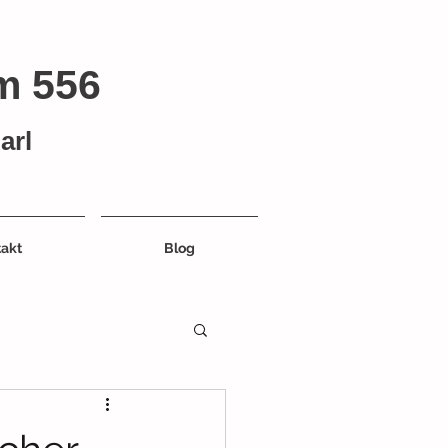
m 556
arl
takt
Blog