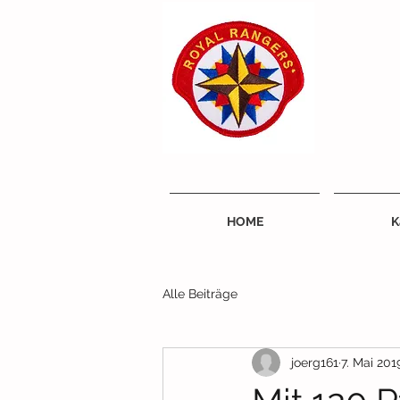
HOME
K
Alle Beiträge
joerg161
7. Mai 201